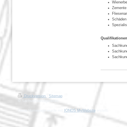
Wienerbe
Zemente 
Fliesena
Schäden
Speziali
Qualifikatione
Sachkund
Sachkun
Sachkund
Druckversion
|
Sitemap
© Sachverständigenbüro
Diese Homepage wurde mit
IONOS MyWebsite
erstellt.