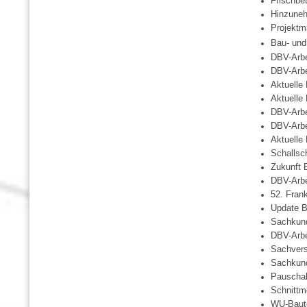
Frischbe
Hinzune
Projekt
Bau- und
DBV-Arbe
DBV-Arbe
Aktuelle
Aktuelle
DBV-Arbe
DBV-Arbe
Aktuelle
Schallsc
Zukunft 
DBV-Arbe
52. Fran
Update B
Sachkun
DBV-Arbe
Sachver
Sachkund
Pauschal
Schnittm
WU-Baute