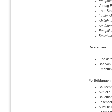
Entsprec
Vortrag
b.v.s-St
Ist die 
Abdichtu
Ausführ
Europäis
Bewehru
Referenzen
Eine deta
Das von 
Errichtu
Fortbildungen
Baurecht
Aktuelle
Dauerhaf
Frischbe
Ausführu