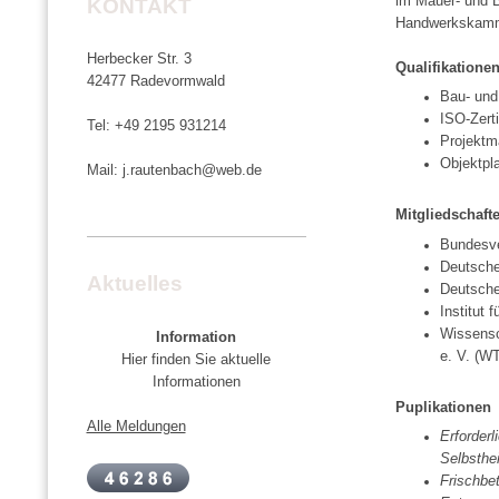
im Mauer- und B
KONTAKT
Handwerkskamme
Herbecker Str. 3
Qualifikatione
42477 Radevormwald
Bau- und
ISO-Zert
Tel: +49 2195 931214
Projektm
Objektpl
Mail: j.rautenbach@web.de
Mitgliedschaft
Bundesve
Deutsche
Aktuelles
Deutsche
Institut 
Wissensc
Information
e. V. (W
Hier finden Sie aktuelle
Informationen
Puplikationen
Alle Meldungen
Erforder
Selbsthe
Frischbe