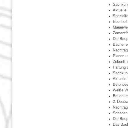
Sachkun
Aktuelle
Spezialf
Ebenheit
Mauerwe
Zementf
Der Baup
Bauherre
Nachträg
Planen u
Zukunft 
Haftung 
Sachkun
Aktuelle
Betonbes
Weiße Wa
Bauen im
2. Deuts
Nachträg
Schäden 
Der Baup
Das Bauh