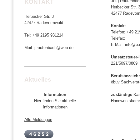
KONTAKT
Jörg Rautenbac
Herbecker Str. 
42477 Radevor
Herbecker Str. 3
42477 Radevormwald
Kontakt
Telefon: +49 2
Tel: +49 2195 931214
Telefax:
E-Mail: info@ba
Mail: j.rautenbach@web.de
Umsatzsteuer-
221/5097/0869
Berufsbezeich
Aktuelles
öbuv Sachverst
Information
zuständige K
Hier finden Sie aktuelle
Handwerkskamm
Informationen
Alle Meldungen