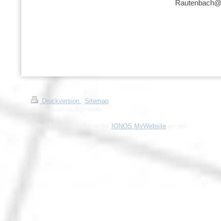
Rautenbach@
Druckversion
|
Sitemap
© Sachverständigenbüro
Diese Homepage wurde mit
IONOS MyWebsite
erstellt.